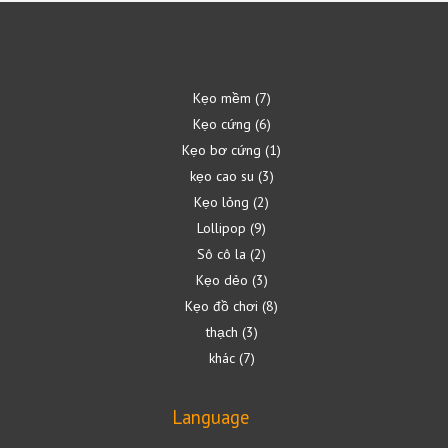
Kẹo mềm
7
Kẹo cứng
6
Kẹo bơ cứng
1
kẹo cao su
3
Kẹo lỏng
2
Lollipop
9
Sô cô la
2
Kẹo dẻo
3
Kẹo đồ chơi
8
thạch
3
khác
7
Language