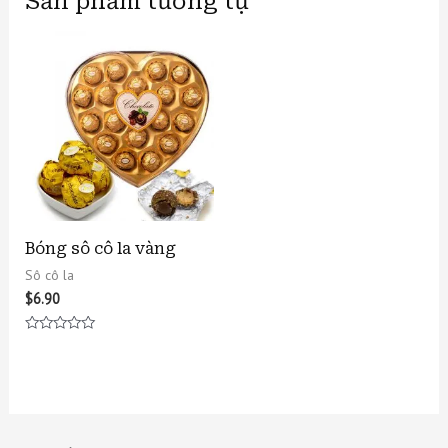
Sản phẩm tương tự
Bóng sô cô la vàng
Sô cô la
$
6.90
Được
xếp
hạng
0
5
sao