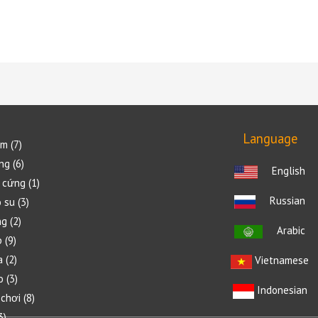
5
sao
Language
ềm
7
ng
6
English
 cứng
1
Russian
 su
3
ng
2
Arabic
p
9
a
2
Vietnamese
o
3
Indonesian
 chơi
8
3