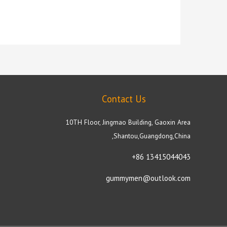
Contact Us
10TH Floor, Jingmao Building, Gaoxin Area
,Shantou,Guangdong,China
+86 13415044043
gummymen@outlook.com