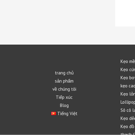
Kẹo m
Kẹo cứ
trang chủ
Kẹo bơ
sản phẩm
kẹo cao
về chúng tôi
Kẹo lỏ
Tiếp xúc
Lollipo
Blog
Sô cô l
Tiếng Việt
Kẹo dẻ
Kẹo đồ
thạch