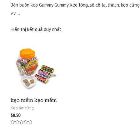
Bán buôn kẹo Gummy Gummy, kẹo lỏng, sô cô la, thạch, kẹo cứng,
v.v …
Hiển thị kết quả duy nhất
kẹo mềm kẹo mềm
Kẹo bơ cứng
$
8.50
Được
xếp
hạng
0