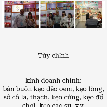
Tùy chỉnh
kinh doanh chính:
bán buôn kẹo dẻo oem, kẹo lỏng,
sô cô la, thạch, kẹo cứng, kẹo đồ
chơi, kẹo cao su, v.v.