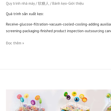
Quy trình nhà máy
/
软糖人
/
Bánh kẹo-Giới thiệu
Quá trình sản xuất kẹo:
Receive-glucose-filtration-vacuum-cooled-cooling-adding auxiliar
screening-packaging-finished product inspection-outsourcing can
Đọc thêm »
Sản
xuất
kẹo