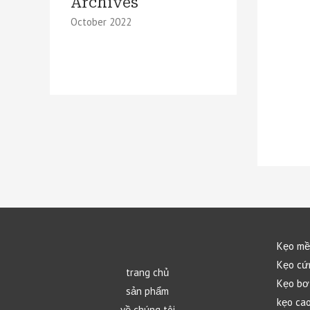
Archives
October 2022
Kẹo m
Kẹo cứ
trang chủ
Kẹo bơ
sản phẩm
kẹo cao
về chúng tôi