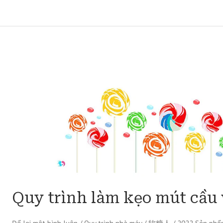
Quy
trình
làm
kẹo
mút
cầu
vồng
thơm
ngon
Quy trình làm kẹo mút cầu