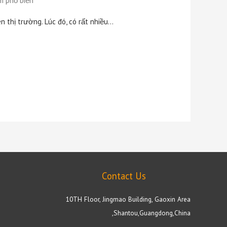
m phổ biến
n thị trường. Lúc đó, có rất nhiều…
Contact Us
10TH Floor, Jingmao Building, Gaoxin Area
,Shantou,Guangdong,China