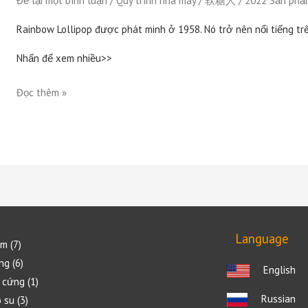
Để lại một bình luận
/
Quy trình nhà máy
/
软糖人
/
2022 Sản phẩ
Rainbow Lollipop được phát minh ở 1958. Nó trở nên nổi tiếng trê
Nhấn để xem nhiều>>
Đọc thêm »
Language
ềm
7
ng
6
English
 cứng
1
Russian
 su
3