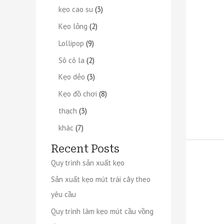
kẹo cao su
3
Kẹo lỏng
2
Lollipop
9
Sô cô la
2
Kẹo dẻo
3
Kẹo đồ chơi
8
thạch
3
khác
7
Recent Posts
Quy trình sản xuất kẹo
Sản xuất kẹo mút trái cây theo
yêu cầu
Quy trình làm kẹo mút cầu vồng