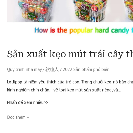
mút
trái
cây
theo
yêu
cầu
Sản xuất kẹo mút trái cây t
Quy trình nhà máy
/
软糖人
/
2022 Sản phẩm phổ biến
Lollipop là niềm yêu thích của trẻ con. Trong chuỗi kẹo, nó bán c
kinh nghiệm chín chắn… về loại kẹo mút sản xuất riêng, và…
Nhấn để xem nhiều>>
Đọc thêm »