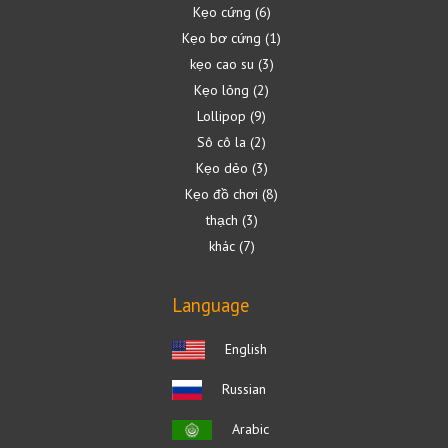
Kẹo cứng
6
Kẹo bơ cứng
1
kẹo cao su
3
Kẹo lỏng
2
Lollipop
9
Sô cô la
2
Kẹo dẻo
3
Kẹo đồ chơi
8
thạch
3
khác
7
Language
English
Russian
Arabic