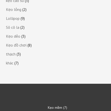
kẹo cao su
3
Kẹo lỏng
2
Lollipop
9
Sô cô la
2
Kẹo dẻo
3
Kẹo đồ chơi
8
thạch
3
khác
7
Kẹo mềm
7