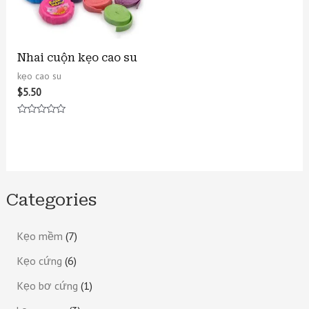
Nhai cuộn kẹo cao su
kẹo cao su
$
5.50
Được
xếp
hạng
0
5
sao
Categories
Kẹo mềm
7
Kẹo cứng
6
Kẹo bơ cứng
1