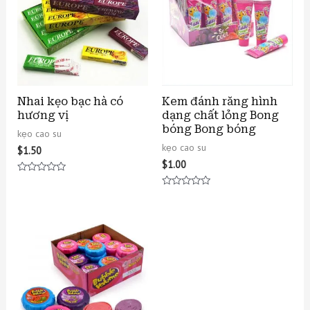
Nhai kẹo bạc hà có
Kem đánh răng hình
hương vị
dạng chất lỏng Bong
bóng Bong bóng
kẹo cao su
kẹo cao su
$
1.50
$
1.00
Được
xếp
Được
hạng
xếp
0
hạng
5
0
sao
5
sao