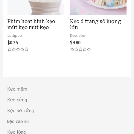
Phim hoạt hình kẹo
Kẹo d trang số lượng
mút kẹo mút kẹo
lớn
Lollipop
Kẹo dẻo
$
0.25
$
4.80
Được
Được
xếp
xếp
hạng
hạng
0
0
5
5
sao
sao
Kẹo mềm
Kẹo cứng
Kẹo bơ cứng
kẹo cao su
Kẹo lỏng