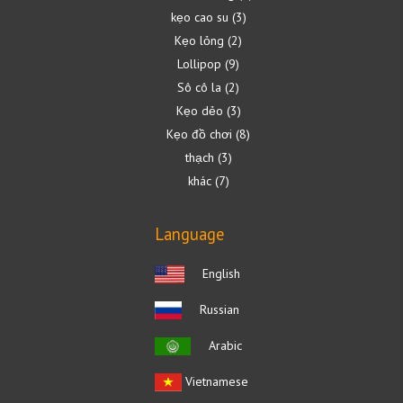
kẹo cao su
3
Kẹo lỏng
2
Lollipop
9
Sô cô la
2
Kẹo dẻo
3
Kẹo đồ chơi
8
thạch
3
khác
7
Language
English
Russian
Arabic
Vietnamese