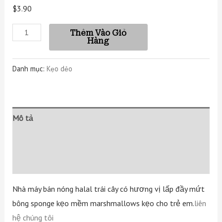
$3.90
Thêm Vào Giỏ
Hàng
Danh mục:
Kẹo dẻo
Mô tả
Thông tin bổ sung
Đánh giá (0)
Nhà máy bán nóng halal trái cây có hương vị lấp đầy mứt
bông sponge kẹo mềm marshmallows kẹo cho trẻ em.
liên
hệ chúng tôi