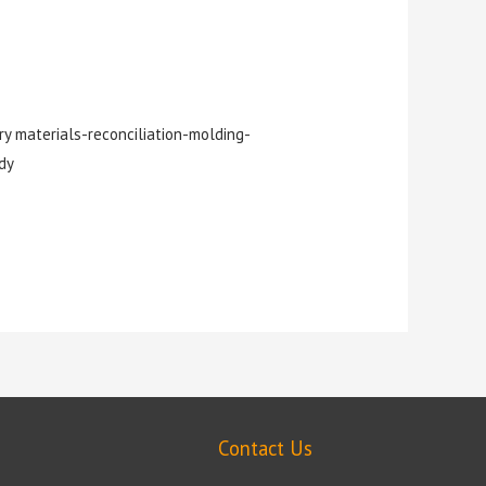
y materials-reconciliation-molding-
dy
Contact Us