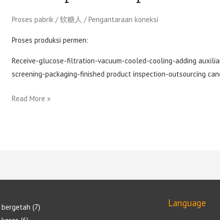
Proses pabrik
/
软糖人
/
Pengantaraan koneksi
Proses produksi permen:
Receive-glucose-filtration-vacuum-cooled-cooling-adding auxiliar
screening-packaging-finished product inspection-outsourcing can
Read More »
Language
 bergetah
7