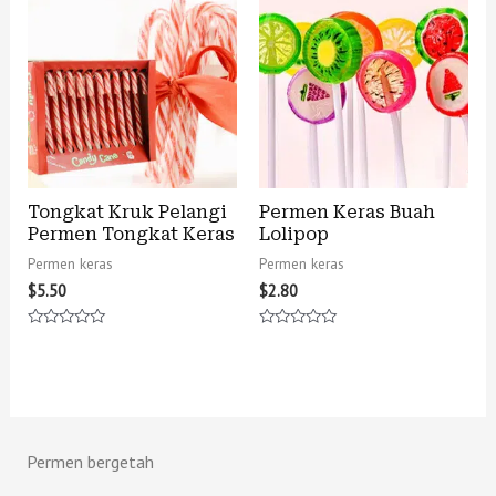
Tongkat Kruk Pelangi
Permen Keras Buah
Permen Tongkat Keras
Lolipop
Permen keras
Permen keras
$
5.50
$
2.80
Rated
Rated
0
0
out
out
of
of
5
5
Permen bergetah