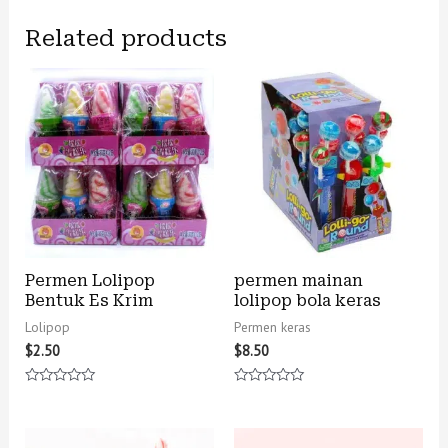
Related products
Permen Lolipop
permen mainan
Bentuk Es Krim
lolipop bola keras
Lolipop
Permen keras
$
2.50
$
8.50
Rated
Rated
0
0
out
out
of
of
5
5