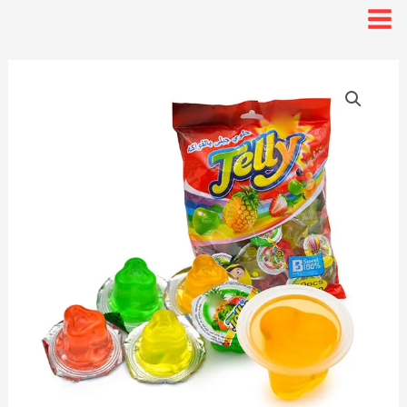
Skip
3
3
9
2
7
3
2
6
1
8
7
Mai
p
p
p
p
p
p
p
p
p
p
p
to
Me
r
r
r
r
r
r
r
r
r
r
r
content
o
o
o
o
o
o
o
o
o
o
o
aneka
d
d
d
d
d
d
d
d
d
d
d
jelly
u
u
u
u
u
u
u
u
u
u
u
buah
c
c
c
c
c
c
c
c
c
c
c
quantity
t
t
t
t
t
t
t
t
t
t
t
s
s
s
s
s
s
s
s
s
s