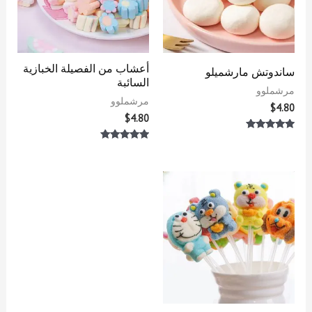
أعشاب من الفصيلة الخبازية
ساندوتش مارشميلو
السائبة
مرشملوو
مرشملوو
$
4.80
$
4.80
تم التقييم
5.00
تم التقييم
من 5
5.00
من 5