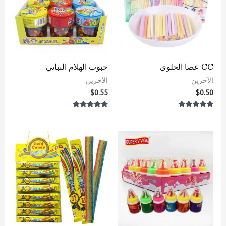
CC عصا الحلوى
حبوب الهلام النباتي
الآخرين
الآخرين
$
0.55
$
0.50
تم التقييم
تم التقييم
5.00
5.00
من 5
من 5