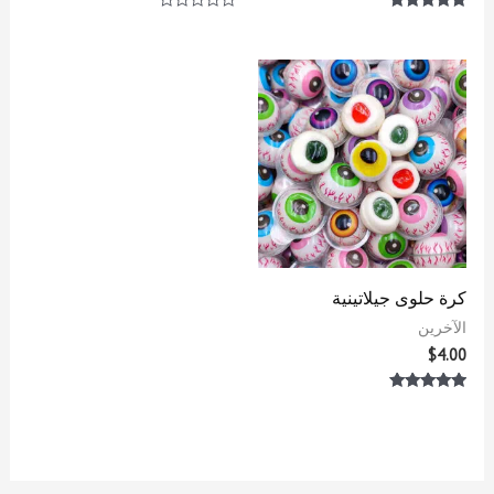
تم التقييم
تم
5.00
التقييم
من 5
0
من
5
كرة حلوى جيلاتينية
الآخرين
$
4.00
تم التقييم
5.00
من 5