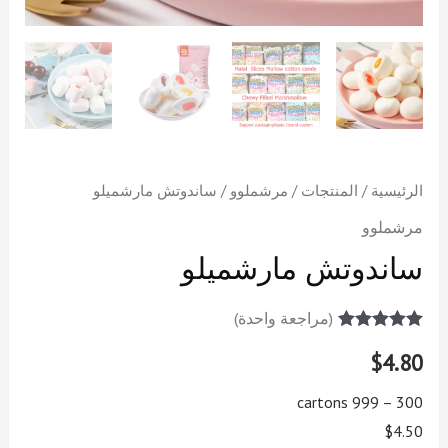
الرئيسية
/
المنتجات
/
مرشملوو
/ ساندوتش مارشميلو
مرشملوو
ساندوتش مارشميلو
(مراجعة واحدة)
تم التقييم بـ
$
4.80
5.00
من 5
بناءً على
تقييم عميل
300 – 999 cartons
واحد
$4.50