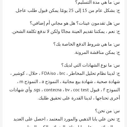
س: ما هي مدة التسليم؟
ج: بشكل عام من 15 إلى 25 يومًا. يمكن قبول طلب عاجل.
س: هل تقدمون عينات؟ هل هو مجاني أم إضافي؟
ج: نعم ، يمكننا تقديم العينة مجانًا ولكن لا ندفع تكلفة الشحن.
س: ما هي شروط الدفع الخاصة بك؟
ج: يمكن مناقشة المرونة.
س: ما نوع الشهادات التي لديك؟
ج: لدينا نظام تحليل المخاطر ، FDA iso ، brc ، حلال ، كوشير ،
شهادة صحية ، شهادة بيع مجانية ، النموذج a ، النموذج m ،
النموذج f ، قبول sgs ، contecna ، bv ، coc test. وأي شهادات
أخرى تحتاجها ، لدينا القدرة على تحقيق طلبك.
س: من نحن؟
ج: نحن علي بابا الذهبي والمورد المعتمد ، احصل على العديد
من الجوائز من علي بابا ، دافع الضرائب الكبير المحلي ،