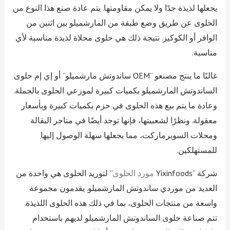
يجعلها لذيذة جدًا ولا يمكن مقاومتها. يتم عادة صنع هذا النوع من
الحلوى عن طريق وضع طبقة من المارشميلو بين اثنين من
الوافر أو الكوكيز. نتيجة ذلك هي حلوى محلاة لذيذة مناسبة لأي
مناسبة.
غالبًا ما ينتج مصنعو “OEM ساندوتش مارشميلو” أو إي إم حلوى
الساندوتش المارشميلو بكميات كبيرة لموزعي الحلوى بالجملة.
وعادة ما يتم بيع هذه الحلوى في حزم بكميات كبيرة وبأسعار
معقولة. ونظرًا لشعبيتها، فإنها توجد أيضًا في متاجر البقالة
ومحلات السوبرماركت، مما يجعلها سهلة الوصول إليها
للمستهلكين.
شركة “Yixinfoods
مورد الحلوى
” لتوريد الحلوى هي واحدة من
العديد من موردي ساندوتش المارشميلو. يقدمون مجموعة
واسعة من منتجات الحلوى، بما في ذلك هذه الحلوى اللذيذة.
تتم صناعة حلوى الساندوتش المارشميلو لديهم باستخدام