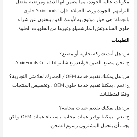
مكونات عالية الجودة، مما يضمن أنها لذيذة ومرضية. بفضل
التزامهم بالجودة ورضا العملاء، فإن “Yixinfoods
حلوى
بالجملة
” هي خيار موثوق به لأولئك الذين يبحثون عن شراء
حلوى الساندوتش المارشميلو وغيرها من الحلويات الحلوة.
التعليمات
س: هل أنت شركة تجارية أو مصنع؟
ج: نحن مصنع. الصين قوانغدونغ شانتو YixinFoods Co. ، Ltd.
س: هل يمكنك تقديم خدمة OEM / الجمارك لعلامتي التجارية؟
ج: نعم ، يمكننا تقديم خدمة حلوى OEM ، وتخصيص المنتجات
وفقًا لمتطلباتك.
س: هل يمكنك تقديم عينات مجانية؟
ج: نعم ، يمكننا توفير عينات مجانية باستثناء عينات OEM. ولكن
يجب أن يتحمل المشترون رسوم الشحن.