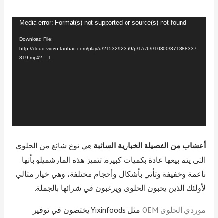
Video
Media error: Format(s) not supported or source(s) not found
Player
Download File:
http://cloud.video.taobao.com/play/u/2153292369/p/1/e/6/t/10300/371888337
819.mp4?_=1
أعشاب من الفصيلة الخبازية السائبة
هي نوع شائع من الحلوى
التي يتم بيعها عادة بكميات كبيرة. تتميز هذه المارشميلو بأنها
ناعمة وخفيفة وتأتي بأشكال وأحجام مختلفة، وهي خيار مثالي
لأولئك الذين يحبون الحلوى ويرغبون في شرائها بالجملة.
موردي الحلوى OEM
مثل Yixinfoods يختصون في توفير