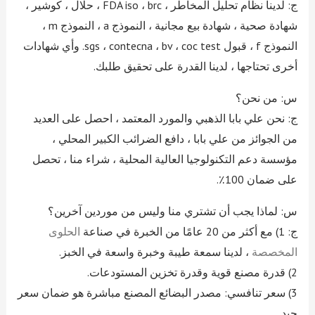
ج: لدينا نظام تحليل المخاطر ، FDA iso ، brc ، حلال ، كوشير ،
شهادة صحية ، شهادة بيع مجانية ، النموذج a ، النموذج m ،
النموذج f ، قبول sgs ، contecna ، bv ، coc test. وأي شهادات
أخرى تحتاجها ، لدينا القدرة على تحقيق طلبك.
س: من نحن؟
ج: نحن علي بابا الذهبي والمورد المعتمد ، احصل على العديد
من الجوائز من علي بابا ، دافع الضرائب الكبير المحلي ،
مؤسسة دعم التكنولوجيا العالية المحلية ، شراء منا ، تحصل
على ضمان 100٪.
س: لماذا يجب أن تشتري منا وليس من موردين آخرين؟
ج: 1) مع أكثر من 20 عامًا من الخبرة في صناعة
الحلوى
المخصصة
، لدينا سمعة طيبة وخبرة واسعة في الخبز.
2) قدرة مصنع قوية وقدرة تخزين المستودعات.
3) سعر تنافسي: مصدر البضائع المصنع مباشرة هو ضمان سعر
جيد.