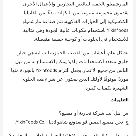
المارشميلو بالجملة للبائعين التجاريين والأعمال الأخرى.
يقدمون مجموعة متنوعة من النكهات، بدءًا من الفانيليا
الكلاسيكية إلى الخيارات الفاكهية. تتم صناعة مارشميلو
Yixinfoods باستخدام مكونات عالية الجودة وهي مثالية
للاستخدام في الحلويات أو كوجبة خفيفة منفصلة.
بشكل عام، أعشاب من الفصيلة الخبازية السائبة هي خيار
حلوى متعدد الاستخدامات ولذيذ يمكن الاستمتاع به من قبل
الناس من جميع الأعمار. يجعل التزام Yixinfoods بالجودة منها
موردًا موثوقًا لأولئك الذين يبحثون عن شراء هذه الحلوى
الشهيرة بكميات كبيرة.
التعليمات
س: هل أنت شركة تجارية أو مصنع؟
ج: نحن مصنع. الصين قوانغدونغ شانتو YixinFoods Co. ، Ltd.
س: هل يمكنك تقديم خدمة OEM / الجمارك لعلامتي التجارية؟