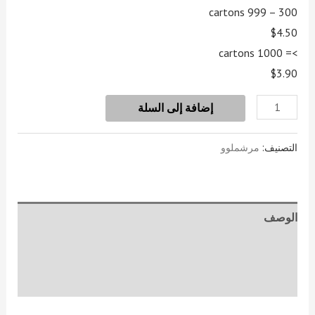
تقييم عميل
300 – 999 cartons
واحد
$4.50
>= 1000 cartons
$3.90
إضافة إلى السلة
التصنيف:
مرشملوو
الوصف
معلومات إضافية
مراجعات (1)