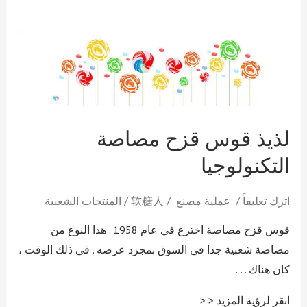
لذيذ
قوس
قزح
مصاصة
التكنولوجيا
لذيذ قوس قزح مصاصة
التكنولوجيا
اترك تعليقاً
/
عملية مصنع
/
软糖人
/
المنتجات الشعبية
قوس قزح مصاصة اخترع في عام 1958 . هذا النوع من
مصاصة شعبية جدا في السوق بمجرد عرضه . في ذلك الوقت ،
كان هناك . . .
انقر لرؤية المزيد < <