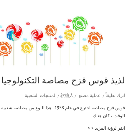
لذيذ
قوس
قزح
مصاصة
التكنولوجيا
لذيذ قوس قزح مصاصة التكنولوجيا
اترك تعليقاً
/
عملية مصنع
/
软糖人
/
المنتجات الشعبية
قوس قزح مصاصة اخترع في عام 1958 . هذا الن
الوقت ، كان هناك . . .
انقر لرؤية المزيد < <