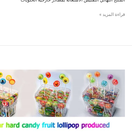
قراءة المزيد »
صنع
وفقا
لطلب
الزّبون
إنتاج
الفاكهة
مصاصات