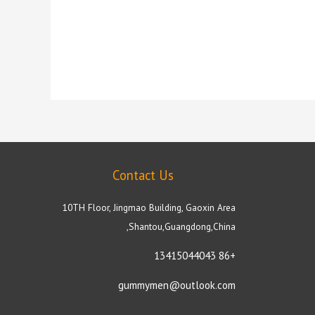
Contact Us
10TH Floor, Jingmao Building, Gaoxin Area
,Shantou,Guangdong,China
+86 13415044043
gummymen@outlook.com