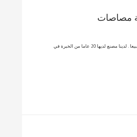
هة مصاصات
مصاصات هي المفضلة لدى الأطفال . في سلسلة الحلوى ، هو الأكثر مبيعا . لدينا مصنع لديها 20 عاما من الخبرة في