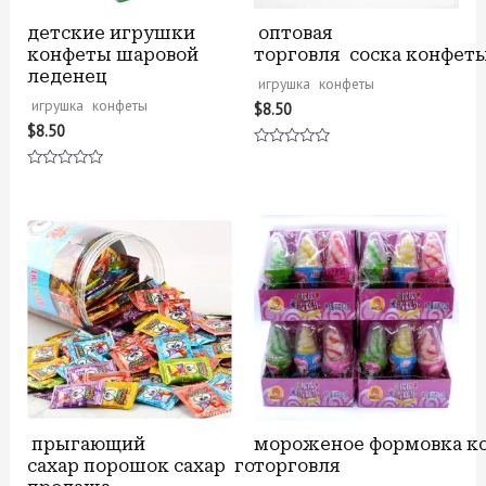
детские игрушки
оптовая
конфеты шаровой
торговля соска конфет
леденец
игрушка конфеты
игрушка конфеты
$
8.50
$
8.50
Оценка
0
Оценка
из
0
5
из
5
прыгающий
мороженое формовка к
сахар порошок сахар горячая
торговля