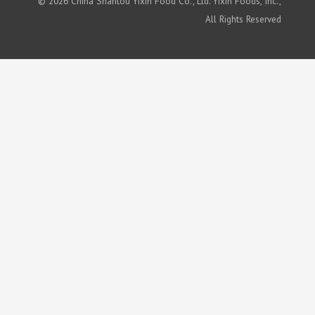
© 2026 China Shantou Yixin Food Co., Ltd. Yixin Foods, Inc.,
All Rights Reserved