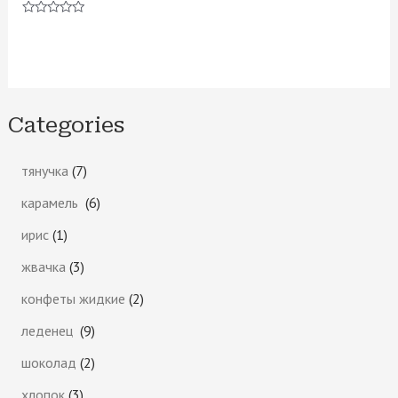
Оценка
0
Оценка
из
0
5
из
5
Categories
тянучка
7
карамель
6
ирис
1
жвачка
3
конфеты жидкие
2
леденец
9
шоколад
2
хлопок
3