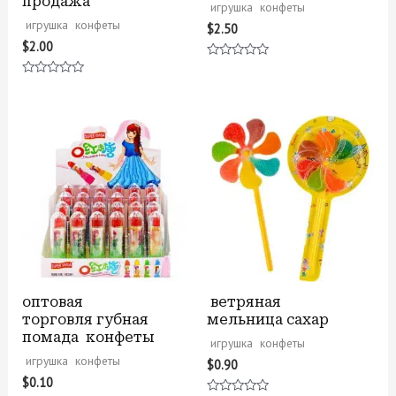
продажа
игрушка конфеты
игрушка конфеты
$
2.50
$
2.00
Оценка
0
Оценка
из
0
5
из
5
оптовая
ветряная
торговля губная
мельница сахар
помада конфеты
игрушка конфеты
игрушка конфеты
$
0.90
$
0.10