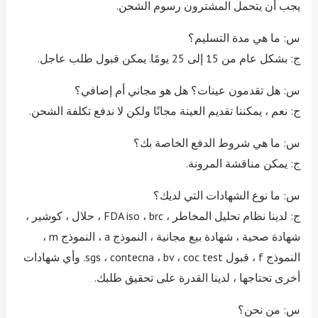
يجب أن يتحمل المشترون رسوم الشحن.
س: ما هي مدة التسليم؟
ج: بشكل عام من 15 إلى 25 يومًا. يمكن قبول طلب عاجل.
س: هل تقدمون عينات؟ هل هو مجاني أم إضافي؟
ج: نعم ، يمكننا تقديم العينة مجانًا ولكن لا ندفع تكلفة الشحن.
س: ما هي شروط الدفع الخاصة بك؟
ج: يمكن مناقشة المرونة.
س: ما نوع الشهادات التي لديك؟
ج: لدينا نظام تحليل المخاطر ، FDA iso ، brc ، حلال ، كوشير ،
شهادة صحية ، شهادة بيع مجانية ، النموذج a ، النموذج m ،
النموذج f ، قبول sgs ، contecna ، bv ، coc test. وأي شهادات
أخرى تحتاجها ، لدينا القدرة على تحقيق طلبك.
س: من نحن؟