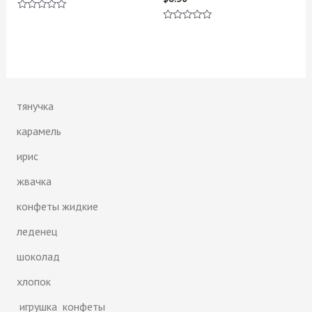
Оценка
0
Оценка
из
0
5
из
5
тянучка
карамель
ирис
жвачка
конфеты жидкие
леденец
шоколад
хлопок
игрушка конфеты