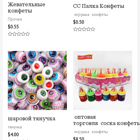
Жевательные
CC Палка Конфеты
конфеты
игрушка конфеты
Прочее
$
0.50
$
0.55
Оценка
0
Оценка
из
0
5
из
5
оптовая
шаровой тянучка
торговля соска конфет
тянучка
игрушка конфеты
$
4.00
$
8.50