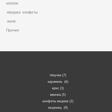
хлопок
игрушка конфеты
желе
Прочее
тянучка
7
карамель
6
ирис
1
жвачка
3
конфеты жидкие
2
леденец
9