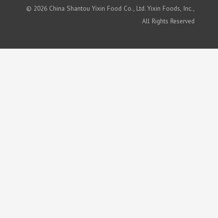
© 2026 China Shantou Yixin Food Co., Ltd. Yixin Foods, Inc.,
All Rights Reserved