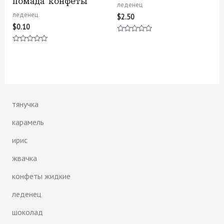
помада конфеты
леденец
леденец
$
2.50
$
0.10
Оценка
0
Оценка
из
0
5
из
5
тянучка
карамель
ирис
жвачка
конфеты жидкие
леденец
шоколад