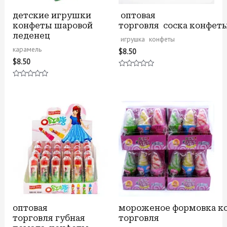
детские игрушки
оптовая
конфеты шаровой
торговля соска конфет
леденец
игрушка конфеты
карамель
$
8.50
$
8.50
Оценка
0
Оценка
из
0
5
из
5
оптовая
мороженое формовка к
торговля губная
торговля