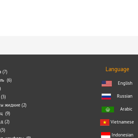
Language
а
7
ель
6
English
Russian
3
ты жидкие
2
Arabic
ец
9
ад
2
Vietnamese
3
Indonesian