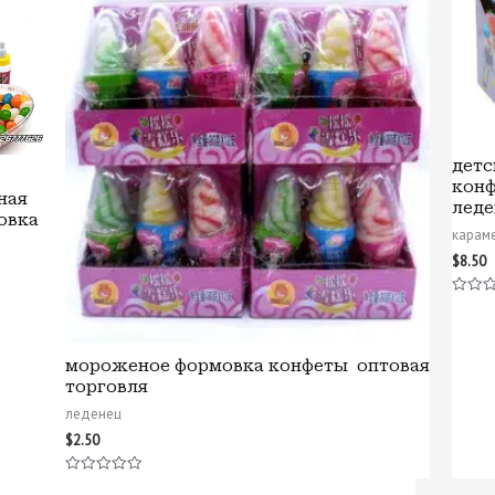
детс
кон
ная
лед
овка
карам
$
8.50
Оценк
0
из
5
мороженое формовка конфеты оптовая
торговля
леденец
$
2.50
Оценка