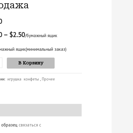
одажа
0
0 – $2.50
/бумажный ящик
мажный ящик
(минимальный заказ)
В Корзину
рии:
игрушка конфеты
,
Прочее
й образец
связаться с