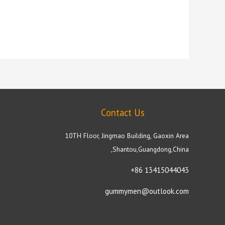
0
из
5
Contact Us
10TH Floor, Jingmao Building, Gaoxin Area
,Shantou,Guangdong,China
+86 13415044043
gummymen@outlook.com