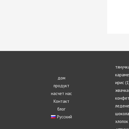
тянучк
карам
дом
ирис
1
продукт
жвачка
насчет нас
конфе
Контакт
леден
блог
шокол
Русский
хлопок