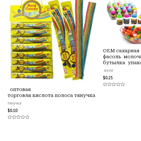
OEM сахарная
фасоль молоч
бутылка упак
желе
$
0.25
оптовая
Оценка
0
торговля кислота полоса тянучка
из
5
тянучка
$
0.10
Оценка
0
из
5