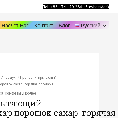
Поиск
Tel: +86 134 170 266 43 (whatsApp)
Насчет Нас
Контакт
Блог
Русский
ство
я
/
продукт
/
Прочее
/ прыгающий
порошок сахар горячая продажа
ющий
ка конфеты
,
Прочее
порошок сахар горячая
ыгающий
жа
хар порошок сахар горячая