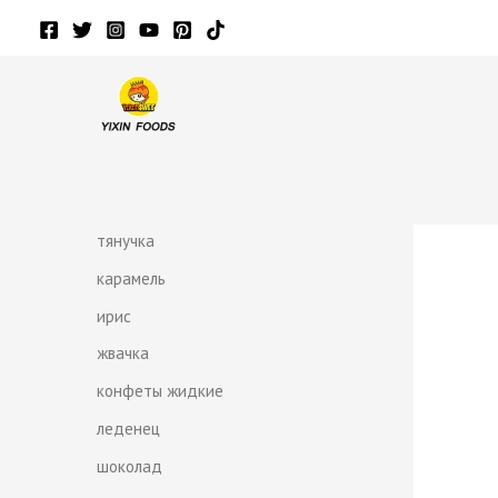
Перейти
к
содержимому
тянучка
карамель
ирис
жвачка
конфеты жидкие
леденец
шоколад