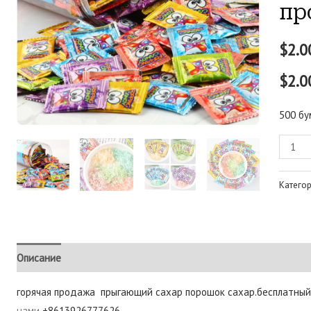
пр
$
2.0
$2.0
500
бу
Катего
Описание
Детали
Отзывы (0)
горячая продажа прыгающий сахар порошок сахар.бесплатны
нами
+8613926777626