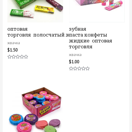
оптовая
зубная
торговля полосчатый жвачка
паста конфеты
жидкие оптовая
жвачка
торговля
$
1.50
жвачка
$
1.00
Оценка
0
из
5
Оценка
0
из
5