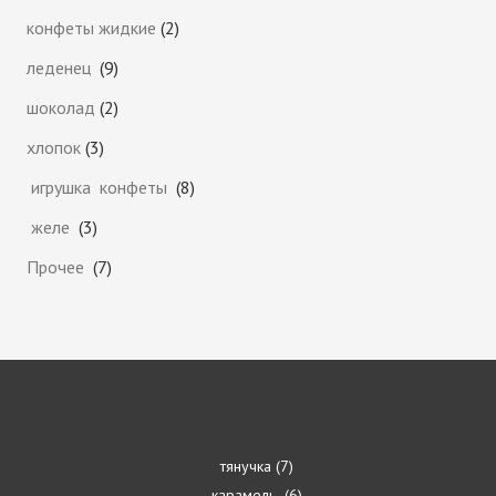
конфеты жидкие
2
леденец
9
шоколад
2
хлопок
3
игрушка конфеты
8
желе
3
Прочее
7
тянучка
7
карамель
6