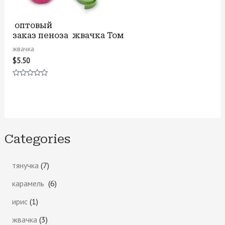
оптовый
заказ пеноза жвачка Том
жвачка
$
5.50
Оценка
0
из
5
Categories
тянучка
7
карамель
6
ирис
1
жвачка
3